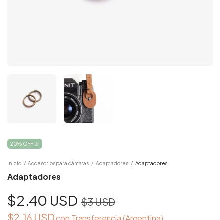
20% OFF 🎀
Inicio
/
Accesorios para cámaras
/
Adaptadores
/
Adaptadores
Adaptadores
$2.40 USD
$3 USD
$2.16 USD
con
Transferencia (Argentina)