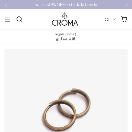
hasta 30% OFF en toda la tienda
CL
regalá croma ⤵
gift card 🎀