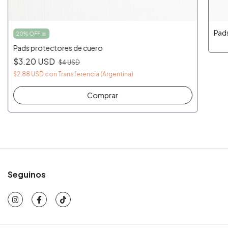
Pads
20% OFF 🎀
Pads protectores de cuero
$3.20 USD
$4 USD
$2.88 USD
con
Transferencia (Argentina)
Comprar
Seguinos