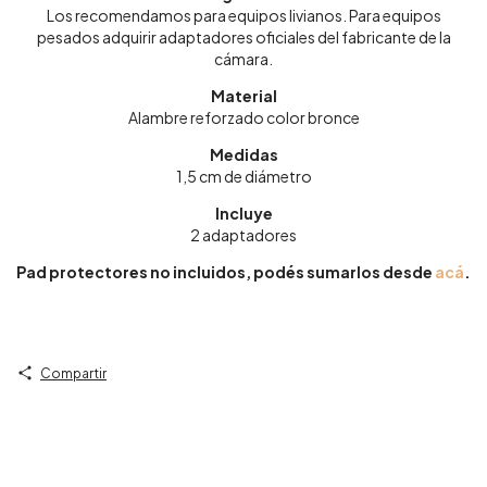
Los recomendamos para equipos livianos. Para equipos
pesados adquirir adaptadores oficiales del fabricante de la
cámara.
Material
Alambre reforzado color bronce
Medidas
1,5 cm de diámetro
Incluye
2 adaptadores
Pad protectores no incluidos, podés sumarlos desde
acá
.
Compartir