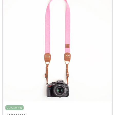
20% OFF 🎀