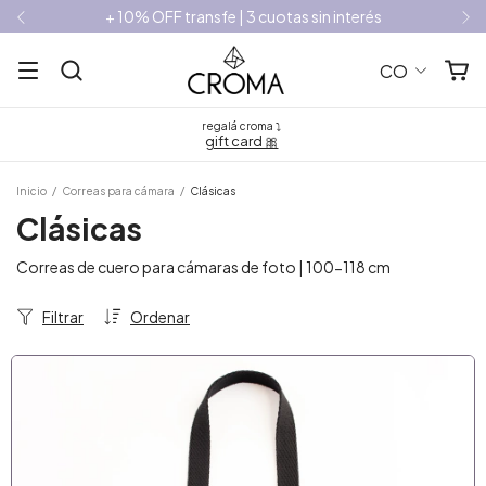
+ 10% OFF transfe | 3 cuotas sin interés
CO
regalá croma ⤵
gift card 🎀
Inicio
/
Correas para cámara
/
Clásicas
Clásicas
Correas de cuero para cámaras de foto | 100-118 cm
Filtrar
Ordenar