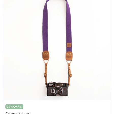
20% OFF 🎀
Correa violeta