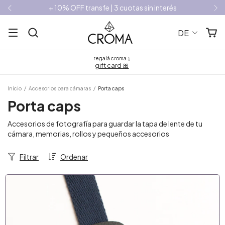
+ 10% OFF transfe | 3 cuotas sin interés
DE
regalá croma ⤵
gift card 🎀
Inicio
/
Accesorios para cámaras
/
Porta caps
Porta caps
Accesorios de fotografía para guardar la tapa de lente de tu
cámara, memorias, rollos y pequeños accesorios
Filtrar
Ordenar