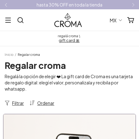
hasta 30% OFF en toda la tienda
MX
regalá croma ⤵
gift card 🎀
Inicio
/
Regalar croma
Regalar croma
Regalá la opción de elegir ❤️ La gift card de Croma es una tarjeta
de regalo digital: elegí el valor, personalizala y recibila por
whatsapp.
Filtrar
Ordenar