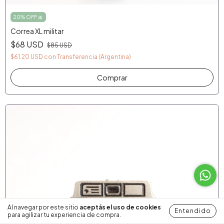
20% OFF 🎀
Correa XL militar
$68 USD
$85 USD
$61.20 USD
con
Transferencia (Argentina)
Al navegar por este sitio
aceptás el uso de cookies
Entendido
para agilizar tu experiencia de compra.