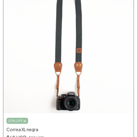
20% OFF 🎀
Correa XL negra