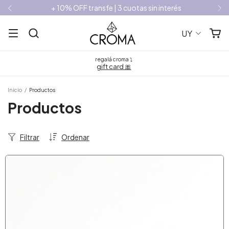
+ 10% OFF transfe | 3 cuotas sin interés
UY
regalá croma ⤵
gift card 🎀
Inicio
/
Productos
Productos
Filtrar
Ordenar