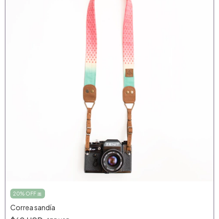
20% OFF 🎀
Correa sandía