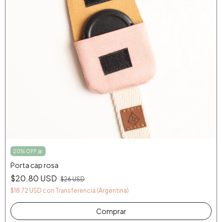
20% OFF 🎀
Porta cap rosa
$20.80 USD
$26 USD
$18.72 USD
con
Transferencia (Argentina)
Comprar