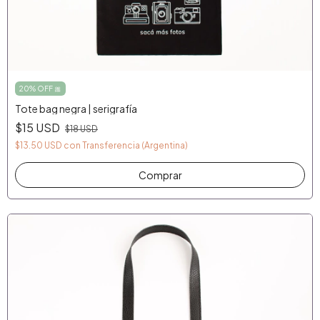
20% OFF 🎀
Tote bag negra | serigrafía
$15 USD
$18 USD
$13.50 USD
con
Transferencia (Argentina)