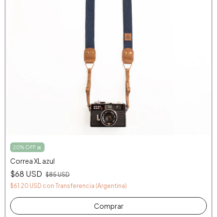
20% OFF 🎀
Correa XL azul
$68 USD
$85 USD
$61.20 USD
con
Transferencia (Argentina)