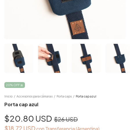
20% OFF 🎀
Inicio
/
Accesorios para cámaras
/
Porta caps
/
Porta cap azul
Porta cap azul
$20.80 USD
$26 USD
$18.72 USD
con
Transferencia (Argentina)