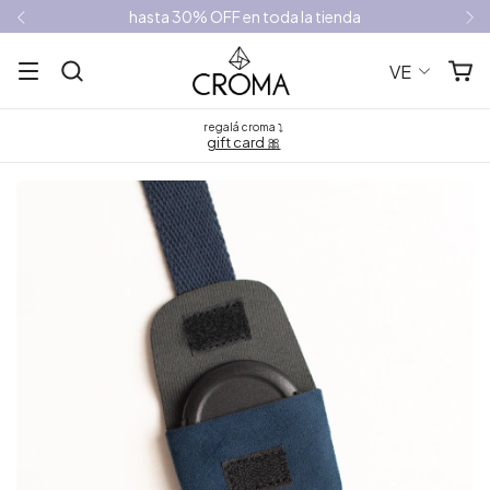
hasta 30% OFF en toda la tienda
VE
regalá croma ⤵
gift card 🎀