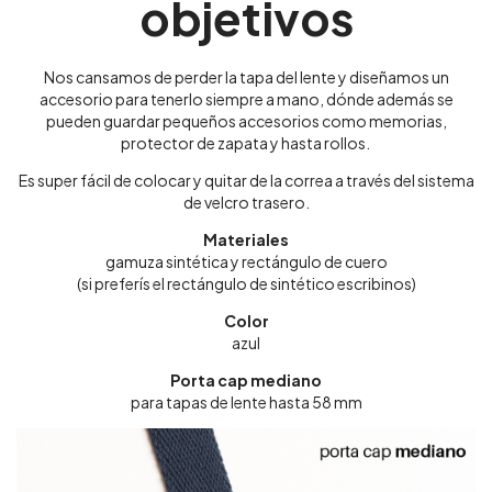
objetivos
Nos cansamos de perder la tapa del lente y diseñamos un
accesorio para tenerlo siempre a mano, dónde además se
pueden guardar pequeños accesorios como memorias,
protector de zapata y hasta rollos.
Es super fácil de colocar y quitar de la correa a través del sistema
de velcro trasero.
Materiales
gamuza sintética y rectángulo de cuero
(si preferís el rectángulo de sintético escribinos)
Color
azul
Porta cap mediano
para tapas de lente hasta 58 mm