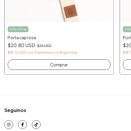
20% OFF 🎀
20%
Porta cap rosa
Port
$20.80 USD
$2
$26 USD
$18.72 USD
con
Transferencia (Argentina)
$18.
Comprar
Seguinos