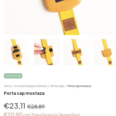
20% OFF 🎀
Inicio
/
Accesorios para cámaras
/
Porta caps
/
Porta cap mostaza
Porta cap mostaza
€23,11
€28,89
€20,80
con
Transferencia (Argentina)