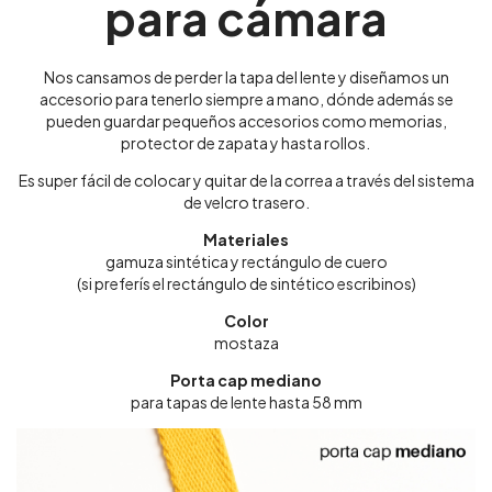
para cámara
Nos cansamos de perder la tapa del lente y diseñamos un
accesorio para tenerlo siempre a mano, dónde además se
pueden guardar pequeños accesorios como memorias,
protector de zapata y hasta rollos.
Es super fácil de colocar y quitar de la correa a través del sistema
de velcro trasero.
Materiales
gamuza sintética y rectángulo de cuero
(si preferís el rectángulo de sintético escribinos)
Color
mostaza
Porta cap mediano
para tapas de lente hasta 58 mm