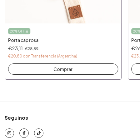
20% OFF 🎀
20%
Porta cap rosa
Port
€23,11
€26
€28,89
€20,80
con
Transferencia (Argentina)
€23
Comprar
Seguinos