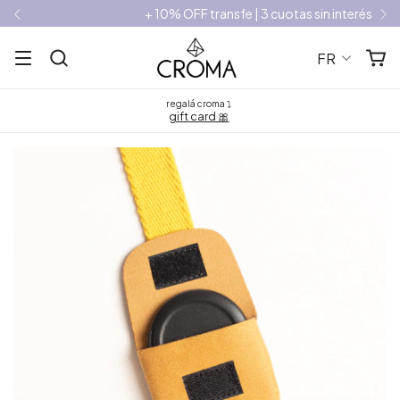
+ 10% OFF transfe | 3 cuotas sin interés
FR
regalá croma ⤵
gift card 🎀