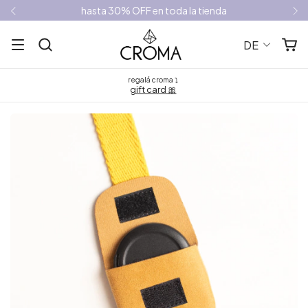
hasta 30% OFF en toda la tienda
DE
regalá croma ⤵
gift card 🎀