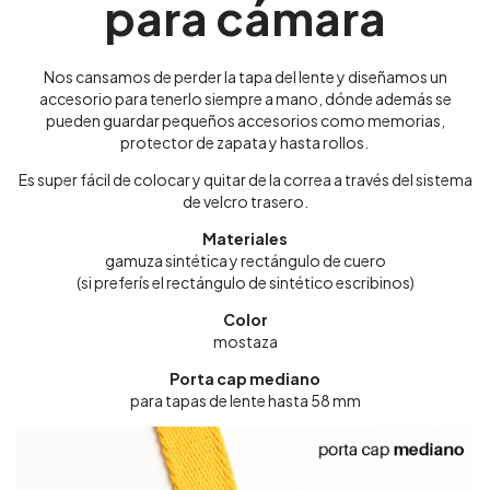
para cámara
Nos cansamos de perder la tapa del lente y diseñamos un
accesorio para tenerlo siempre a mano, dónde además se
pueden guardar pequeños accesorios como memorias,
protector de zapata y hasta rollos.
Es super fácil de colocar y quitar de la correa a través del sistema
de velcro trasero.
Materiales
gamuza sintética y rectángulo de cuero
(si preferís el rectángulo de sintético escribinos)
Color
mostaza
Porta cap mediano
para tapas de lente hasta 58 mm