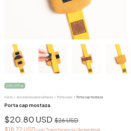
20% OFF 🎀
Inicio
/
Accesorios para cámaras
/
Porta caps
/
Porta cap mostaza
Porta cap mostaza
$20.80 USD
$26 USD
$18.72 USD
con
Transferencia (Argentina)