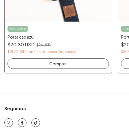
20% OFF 🎀
20%
Porta cap azul
Port
$20.80 USD
$2
$26 USD
$18.72 USD
con
Transferencia (Argentina)
$18.
Comprar
Seguinos