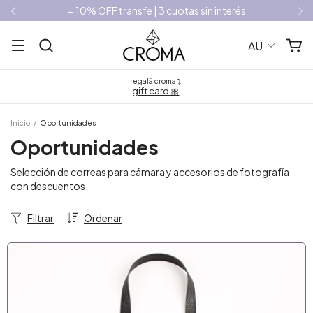
+ 10% OFF transfe | 3 cuotas sin interés
AU
regalá croma ⤵
gift card 🎀
Inicio
/
Oportunidades
Oportunidades
Selección de correas para cámara y accesorios de fotografía
con descuentos.
Filtrar
Ordenar