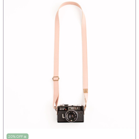
20% OFF 🎀