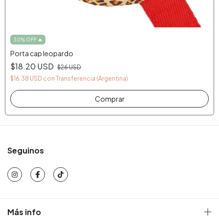
30% OFF 🔥
Porta cap leopardo
$18.20 USD
$26 USD
$16.38 USD
con
Transferencia (Argentina)
Seguinos
Más info