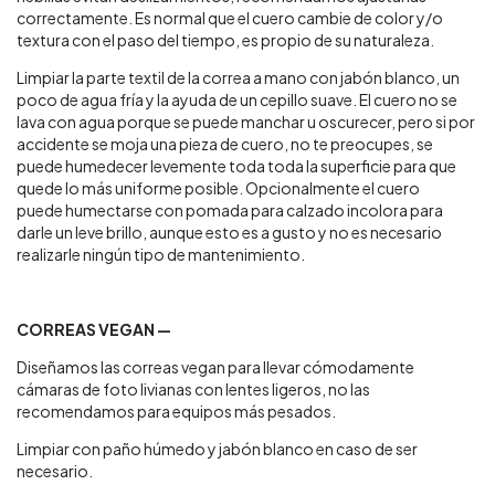
correctamente. Es normal que el cuero cambie de color y/o
textura con el paso del tiempo, es propio de su naturaleza.
Limpiar la parte textil de la correa a mano con jabón blanco, un
poco de agua fría y la ayuda de un cepillo suave. El cuero no se
lava con agua porque se puede manchar u oscurecer, pero si por
accidente se moja una pieza de cuero, no te preocupes, se
puede humedecer levemente toda toda la superficie para que
quede lo más uniforme posible. Opcionalmente el cuero
puede humectarse con pomada para calzado incolora para
darle un leve brillo, aunque esto es a gusto y no es necesario
realizarle ningún tipo de mantenimiento.
CORREAS VEGAN —
Diseñamos las correas vegan para llevar cómodamente
cámaras de foto livianas con lentes ligeros, no las
recomendamos para equipos más pesados.
Limpiar con paño húmedo y jabón blanco en caso de ser
necesario.