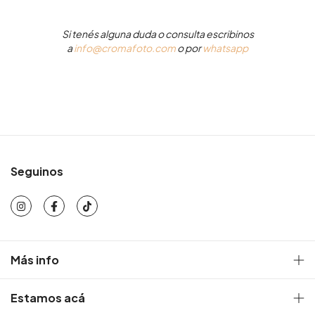
Si tenés alguna duda o consulta escribinos
a
info@cromafoto.com
o por
whatsapp
Seguinos
Más info
Estamos acá