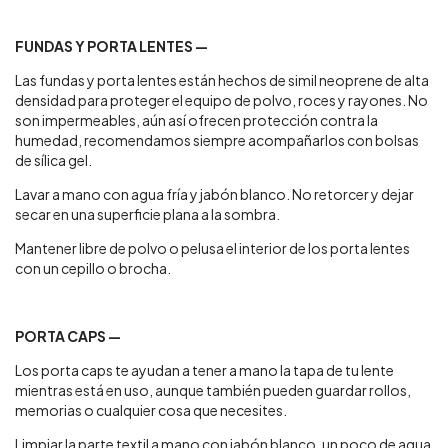
FUNDAS Y PORTA LENTES —
Las fundas y porta lentes están hechos de simil neoprene de alta
densidad para proteger el equipo de polvo, roces y rayones. No
son impermeables, aún así ofrecen protección contra la
humedad, recomendamos siempre acompañarlos con bolsas
de sílica gel.
Lavar a mano con agua fría y jabón blanco. No retorcer y dejar
secar en una superficie plana a la sombra.
Mantener libre de polvo o pelusa el interior de los porta lentes
con un cepillo o brocha.
PORTA CAPS —
Los porta caps te ayudan a tener a mano la tapa de tu lente
mientras está en uso, aunque también pueden guardar rollos,
memorias o cualquier cosa que necesites.
Limpiar la parte textil a mano con jabón blanco, un poco de agua