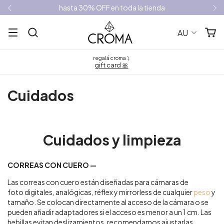
hasta 30% OFF en toda la tienda
AU
regalá croma ⤵
gift card 🎀
Cuidados
Cuidados y limpieza
CORREAS CON CUERO —
Las correas con cuero están diseñadas para cámaras de
foto digitales, analógicas, réflex y mirrorless de cualquier
peso
y
tamaño. Se colocan directamente al acceso de la cámara o se
pueden añadir adaptadores si el acceso es menor a un 1 cm. Las
hebillas evitan deslizamientos, recomendamos ajustarlas