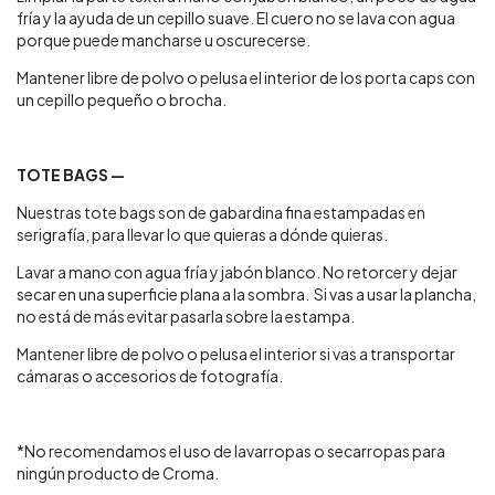
fría y la ayuda de un cepillo suave. El cuero no se lava con agua
porque puede mancharse u oscurecerse.
Mantener libre de polvo o pelusa el interior de los porta caps con
un cepillo pequeño o brocha.
TOTE BAGS —
Nuestras tote bags son de gabardina fina estampadas en
serigrafía, para llevar lo que quieras a dónde quieras.
Lavar a mano con agua fría y jabón blanco. No retorcer y dejar
secar en una superficie plana a la sombra. Si vas a usar la plancha,
no está de más evitar pasarla sobre la estampa.
Mantener libre de polvo o pelusa el interior si vas a transportar
cámaras o accesorios de fotografía.
*No recomendamos el uso de lavarropas o secarropas para
ningún producto de Croma.