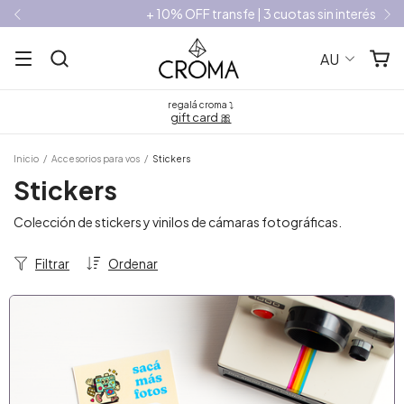
+ 10% OFF transfe | 3 cuotas sin interés
AU
regalá croma ⤵
gift card 🎀
Inicio
/
Accesorios para vos
/
Stickers
Stickers
Colección de stickers y vinilos de cámaras fotográficas.
Filtrar
Ordenar