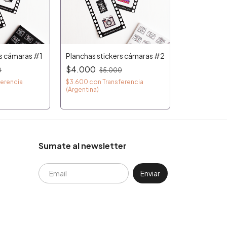
rs cámaras #1
Planchas stickers cámaras #2
$4.000
0
$5.000
ferencia
$3.600
con
Transferencia
(Argentina)
Sumate al newsletter