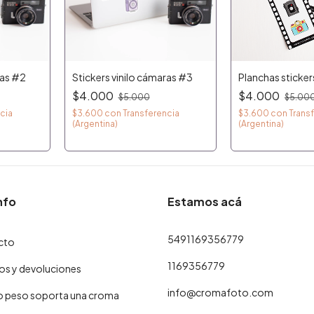
ras #2
Stickers vinilo cámaras #3
Planchas sticke
$4.000
$4.000
$5.000
$5.00
cia
$3.600
con
Transferencia
$3.600
con
Trans
(Argentina)
(Argentina)
nfo
Estamos acá
5491169356779
cto
1169356779
s y devoluciones
info@cromafoto.com
 peso soporta una croma