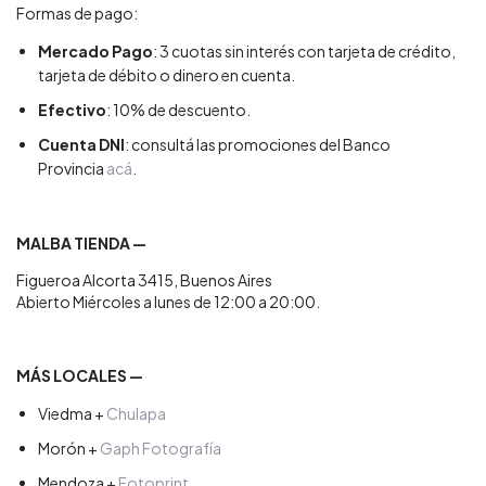
Formas de pago:
Mercado Pago
: 3 cuotas sin interés con tarjeta de crédito,
tarjeta de débito o dinero en cuenta.
Efectivo
: 10% de descuento.
Cuenta DNI
: consultá las promociones del Banco
Provincia
acá
.
MALBA TIENDA —
Figueroa Alcorta 3415, Buenos Aires
Abierto Miércoles a lunes de 12:00 a 20:00.
MÁS LOCALES —
Viedma +
Chulapa
Morón +
Gaph Fotografía
Mendoza +
Fotoprint