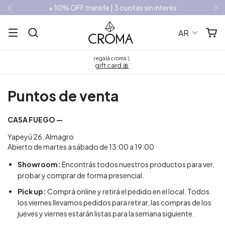
+ 10% OFF transfe | 3 cuotas sin interés
AR
regalá croma ⤵
gift card 🎀
Puntos de venta
CASA FUEGO —
Yapeyú 26, Almagro
Abierto de martes a sábado de 13:00 a 19:00
Showroom:
Encontrás todos nuestros productos para ver,
probar y comprar de forma presencial.
Pick up:
Comprá online y retirá el pedido en el local. Todos
los viernes llevamos pedidos para retirar, las compras de los
jueves y viernes estarán listas para la semana siguiente.