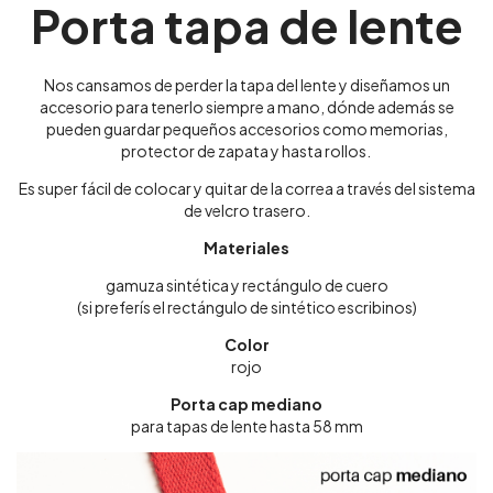
Porta tapa de lente
Nos cansamos de perder la tapa del lente y diseñamos un
accesorio para tenerlo siempre a mano, dónde además se
pueden guardar pequeños accesorios como memorias,
protector de zapata y hasta rollos.
Es super fácil de colocar y quitar de la correa a través del sistema
de velcro trasero.
Materiales
gamuza sintética y rectángulo de cuero
(si preferís el rectángulo de sintético escribinos)
Color
rojo
Porta cap mediano
para tapas de lente hasta 58 mm