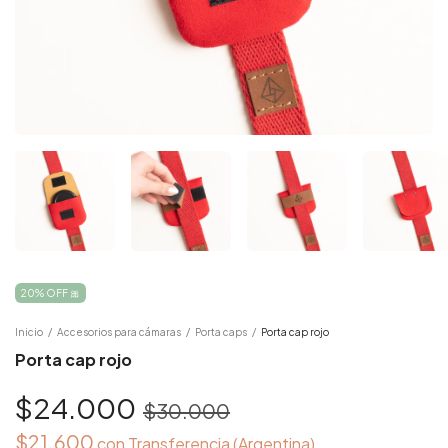
20% OFF 🎀
Inicio
/
Accesorios para cámaras
/
Porta caps
/
Porta cap rojo
Porta cap rojo
$24.000
$30.000
$21.600
con
Transferencia (Argentina)