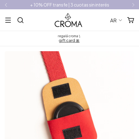
+ 10% OFF transfe | 3 cuotas sin interés
AR
regalá croma ⤵
gift card 🎀