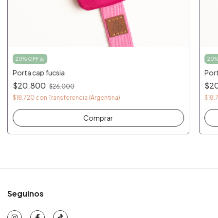
20% OFF 🎀
20%
Porta cap fucsia
Port
$20.800
$2
$26.000
$18.720
con
Transferencia (Argentina)
$18.
Comprar
Seguinos