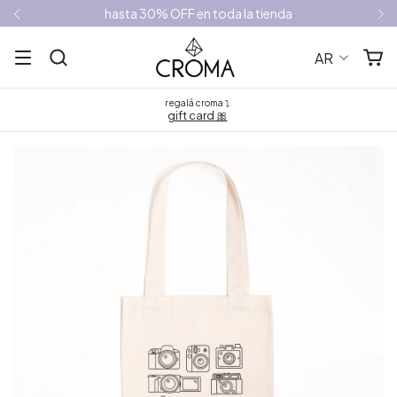
hasta 30% OFF en toda la tienda
AR
regalá croma ⤵
gift card 🎀