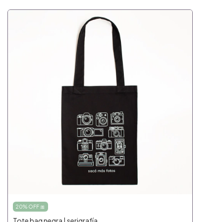
20% OFF 🎀
Tote bag negra | serigrafía