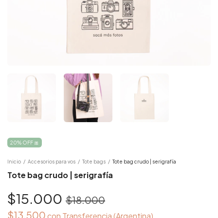
20% OFF 🎀
Inicio
/
Accesorios para vos
/
Tote bags
/
Tote bag crudo | serigrafía
Tote bag crudo | serigrafía
$15.000
$18.000
$13.500
con
Transferencia (Argentina)