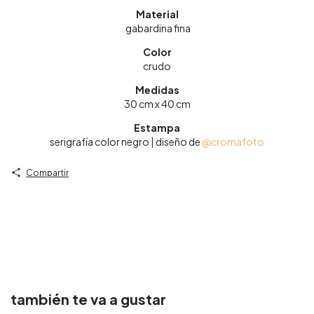
Material
gabardina fina
Color
crudo
Medidas
30 cm x 40 cm
Estampa
serigrafía color negro | diseño de
@cromafoto
Compartir
también te va a gustar